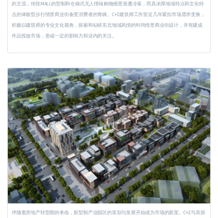
的主流，传统MALL的型制和仓储式无人情味购物感受渐遭冷落，而具浓厚地域特点和文化特
点的体验型步行情景商业街备受消费者的青睐。C+Z建筑师工作室近几年紧扣市场需求变换，
积极以建筑师的专业文化视角，探索和钻研东北地域风情的时尚情景商业街设计，并有建成
作品投放市场，形成一定的影响力和业内的关注。
伴随着房地产转型期的来临，新型制产业园区的策划与发展开始成为市场的新宠。C+Z与具探