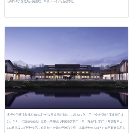
领域C+Z仍在努力开拓进取，争取下一个作品的实现。
多元化的环境和技术策略对社会发展改革的影响，将推动文教、卫生设计领域方案质量的提
升。C+Z工作室的两位设计主持人亲身经历中国激变的二十年，黄金时代的二十年曾有幸让
C+Z获得较多的设计机遇，积累到一定量的经验和业绩，尤其近十年来服务对象更是涵盖私人