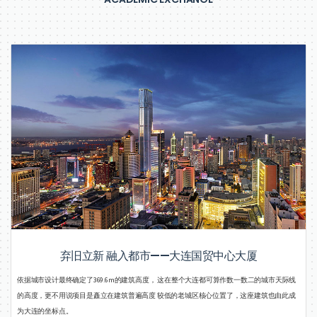
弃旧立新 融入都市——大连国贸中心大厦
依据城市设计最终确定了369.6m的建筑高度， 这在整个大连都可算作数一数二的城市天际线
的高度，更不用说项目是矗立在建筑普遍高度 较低的老城区核心位置了，这座建筑也由此成
为大连的坐标点。