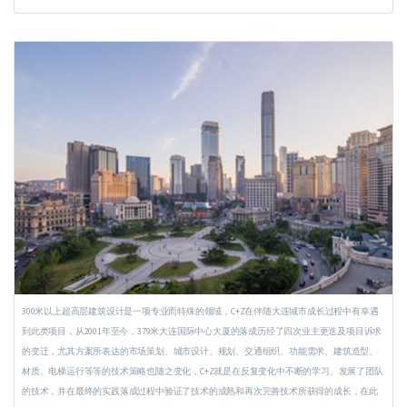
300米以上超高层建筑设计是一项专业而特殊的领域，C+Z在伴随大连城市成长过程中有幸遇
到此类项目，从2001年至今，379米大连国际中心大厦的落成历经了四次业主更迭及项目诉求
的变迁，尤其方案所表达的市场策划、城市设计、规划、交通组织、功能需求、建筑造型、
材质、电梯运行等等的技术策略也随之变化，C+Z就是在反复变化中不断的学习、发展了团队
的技术，并在最终的实践落成过程中验证了技术的成熟和再次完善技术所获得的成长，在此